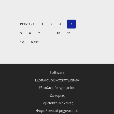
Previous
1
2
3
4
5
6
7
…
10
11
12
Next
Software
Εξοπλισμός καταστημάτων
Εξοπλισμός γραφείου
Ζυγαριές
Ταμειακές Μηχανές
Φορολογικοί μηχανισμοί