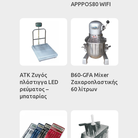
APPPOS80 WIFI
Διαβάστε
Διαβάστε
ATK Ζυγός
B60-GFA Mixer
Περισσότερα
Περισσότερα
πλάστιγγα LED
Ζαχαροπλαστικής
ρεύματος –
60 λίτρων
μπαταρίας