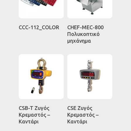
Διαβάστε
Διαβάστε
CCC-112_COLOR
CHEF-MEC-800
Περισσότερα
Περισσότερα
Πολυκοπτικό
ΑΡΧΙΚΗ
μηχάνημα
Η ΕΤΑΙΡΕΙΑ
ΚΑΤΑΣΤΗΜΑ
ΕΠΙΚΟΙΝΩΝΙΑ
Ταμειακές Μηχανές
Φορολογικοί μηχανισ
Ζυγαριές
Διαβάστε
Διαβάστε
CSB-T Ζυγός
CSE Ζυγός
Software
Περισσότερα
Περισσότερα
Κρεμαστός –
Κρεμαστός –
Καντάρι
Καντάρι
Εξοπλισμός καταστη