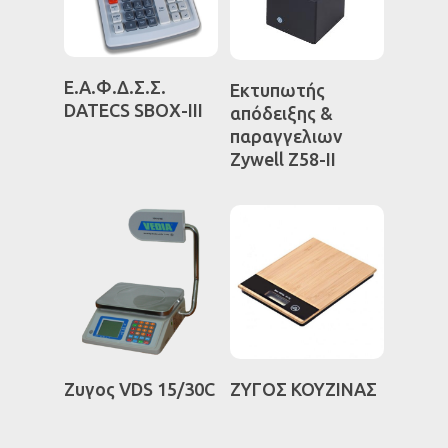
Επαγγελματικός εξοπ
Διαβάστε
Διαβάστε
Ε.Α.Φ.Δ.Σ.Σ.
Εκτυπωτής
Περισσότερα
Περισσότερα
DATECS SBOX-III
απόδειξης &
παραγγελιων
Zywell Ζ58-ΙΙ
Διαβάστε
Διαβάστε
Ζυγος VDS 15/30C
ΖΥΓΟΣ ΚΟΥΖΙΝΑΣ
Περισσότερα
Περισσότερα