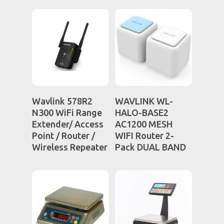
Εξοπλισμός καταστη
Εξοπλισμός γραφείου
Επαγγελματικός εξοπ
Διαβάστε
Διαβάστε
Wavlink 578R2
WAVLINK WL-
Περισσότερα
Περισσότερα
N300 WiFi Range
HALO-BASE2
Extender/ Access
AC1200 MESH
Point / Router /
WIFI Router 2-
Wireless Repeater
Pack DUAL BAND