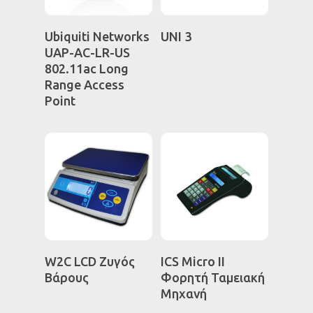
Διαβάστε
Διαβάστε
Ubiquiti Networks
UNI 3
Περισσότερα
Περισσότερα
UAP-AC-LR-US
802.11ac Long
Range Access
Point
ΑΡΧΙΚΗ
Η ΕΤΑΙΡΕΙΑ
ΚΑΤΑΣΤΗΜΑ
ΕΠΙΚΟΙΝΩΝΙΑ
Ταμειακές Μηχανές
Φορολογικοί μηχανισ
Διαβάστε
Διαβάστε
W2C LCD Ζυγός
ICS Micro II
Περισσότερα
Περισσότερα
Ζυγαριές
Βάρους
Φορητή Ταμειακή
Μηχανή
Software