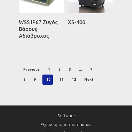
Διαβάστε
Διαβάστε
WSS IP67 Ζυγός
XS-400
Περισσότερα
Περισσότερα
Βάρους
Αδιάβροχος
Previous
1
2
3
…
7
8
9
10
11
12
Next
Software
Εξοπλισμός καταστημάτων