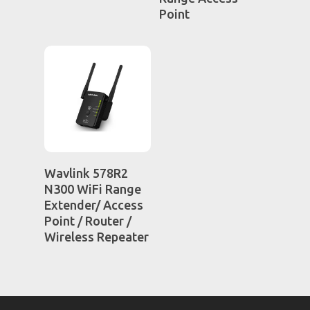
Point
ΑΡΧΙΚΗ
Η ΕΤΑΙΡΕΙΑ
ΚΑΤΑΣΤΗΜΑ
ΕΠΙΚΟΙΝΩΝΙΑ
Ταμειακές Μηχανές
Φορολογικοί μηχανισ
Ζυγαριές
Διαβάστε
Wavlink 578R2
Περισσότερα
N300 WiFi Range
Software
Extender/ Access
Εξοπλισμός καταστη
Point / Router /
Wireless Repeater
Εξοπλισμός γραφείου
Επαγγελματικός εξοπ