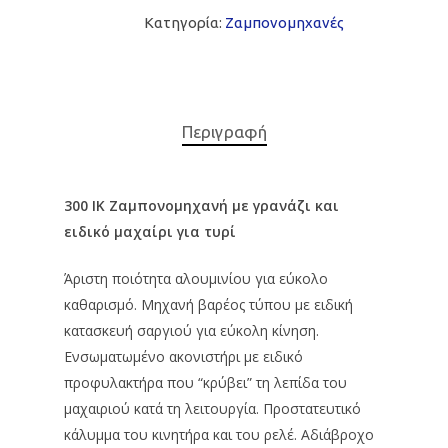
Κατηγορία:
Zαμπονομηχανές
Περιγραφή
300 IK Ζαμπονομηχανή με γρανάζι και
ΑΡΧΙΚΗ
ειδικό μαχαίρι για τυρί
Η ΕΤΑΙΡΕΙΑ
Άριστη ποιότητα αλουμινίου για εύκολο
καθαρισμό. Μηχανή βαρέος τύπου με ειδική
ΚΑΤΑΣΤΗΜΑ
κατασκευή σαργιού για εύκολη κίνηση.
ΕΠΙΚΟΙΝΩΝΙΑ
Ταμειακές Μηχανές
Ενσωματωμένο ακονιστήρι με ειδικό
προφυλακτήρα που “κρύβει” τη λεπίδα του
Φορολογικοί μηχανισ
μαχαιριού κατά τη λειτουργία. Προστατευτικό
Ζυγαριές
κάλυμμα του κινητήρα και του ρελέ. Αδιάβροχο