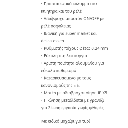
• Προστατευτικό κάλυμμα του
κινητήρα και του ρελέ
• Αδιάβροχο μπουτόν ON/OFF με
ρελέ ασφαλείας
• Ιδανική για super market και
delicatessen
• Ρυθμιστής πάχους φέτας 0,24 mm
• Εύκολη στη λειτουργία
• Άριστη ποιότητα αλουμινίου για
εύκολο καθαρισμό
• Κατασκευασμένο με τους
κανονισμούς της Ε.Ε.
• Μοτέρ με αδιαβροχοποίηση ΙΡ Χ5
• Η κίνηση μεταδίδεται με γρανάζι
για 24ωρη εργασία χωρίς φθορές
Με ειδικό μαχαίρι για τυρί