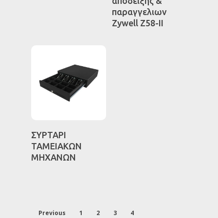
απόδειξης &
παραγγελιων
Zywell Ζ58-ΙΙ
ΑΡΧΙΚΗ
Η ΕΤΑΙΡΕΙΑ
ΚΑΤΑΣΤΗΜΑ
ΕΠΙΚΟΙΝΩΝΙΑ
Ταμειακές Μηχανές
Φορολογικοί μηχανισ
Διαβάστε
ΣΥΡΤΑΡΙ
Περισσότερα
Ζυγαριές
ΤΑΜΕΙΑΚΩΝ
ΜΗΧΑΝΩΝ
Software
Εξοπλισμός καταστη
Εξοπλισμός γραφείου
Previous
1
2
3
4