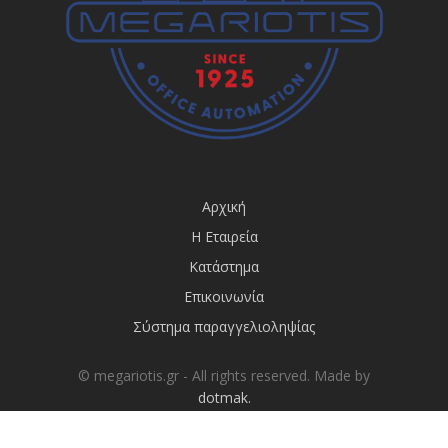
Αρχική
Η Εταιρεία
Κατάστημα
Επικοινωνία
Σύστημα παραγγελιοληψίας
© megariotis.gr - All rights reserved. Made by
dotmak.
AΡ.ΓΕΜΗ:50104144000